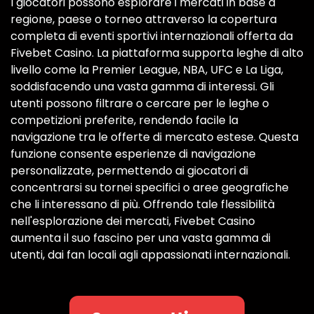
I giocatori possono esplorare i mercati in base a
regione, paese o torneo attraverso la copertura
completa di eventi sportivi internazionali offerta da
Fivebet Casino. La piattaforma supporta leghe di alto
livello come la Premier League, NBA, UFC e La Liga,
soddisfacendo una vasta gamma di interessi. Gli
utenti possono filtrare o cercare per le leghe o
competizioni preferite, rendendo facile la
navigazione tra le offerte di mercato estese. Questa
funzione consente esperienze di navigazione
personalizzate, permettendo ai giocatori di
concentrarsi su tornei specifici o aree geografiche
che li interessano di più. Offrendo tale flessibilità
nell'esplorazione dei mercati, Fivebet Casino
aumenta il suo fascino per una vasta gamma di
utenti, dai fan locali agli appassionati internazionali.