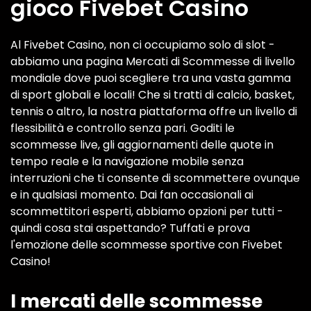
gioco Fivebet Casino
Al Fivebet Casino, non ci occupiamo solo di slot -
abbiamo una pagina Mercati di Scommesse di livello
mondiale dove puoi scegliere tra una vasta gamma
di sport globali e locali! Che si tratti di calcio, basket,
tennis o altro, la nostra piattaforma offre un livello di
flessibilità e controllo senza pari. Goditi le
scommesse live, gli aggiornamenti delle quote in
tempo reale e la navigazione mobile senza
interruzioni che ti consente di scommettere ovunque
e in qualsiasi momento. Dai fan occasionali ai
scommettitori esperti, abbiamo opzioni per tutti -
quindi cosa stai aspettando? Tuffati e prova
l'emozione delle scommesse sportive con Fivebet
Casino!
I mercati delle scommesse